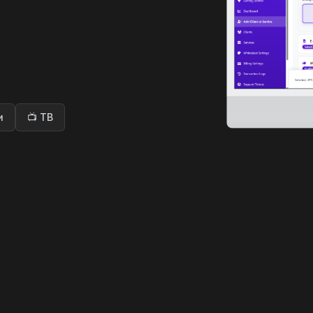
и
📺 ТВ