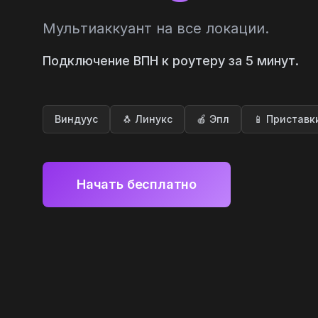
Мультиаккуант на все локации.
Подключение ВПН к роутеру за 5 минут.
Виндуус
🐧 Линукс
🍎 Эпл
📱 Приставк
Начать бесплатно