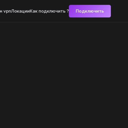
н vpn
Локации
Как подключить ?
Подключить